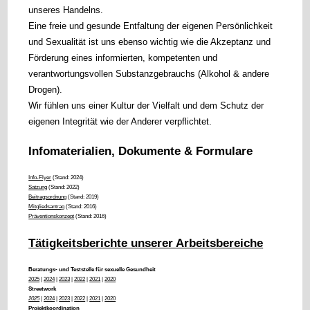
unseres Handelns.
Eine freie und gesunde Entfaltung der eigenen Persönlichkeit
und Sexualität ist uns ebenso wichtig wie die Akzeptanz und
Förderung eines informierten, kompetenten und
verantwortungsvollen Substanzgebrauchs (Alkohol & andere
Drogen).
Wir fühlen uns einer Kultur der Vielfalt und dem Schutz der
eigenen Integrität wie der Anderer verpflichtet.
Infomaterialien, Dokumente & Formulare
Info-Flyer
(Stand: 2024)
Satzung
(Stand: 2022)
Beitragsordnung
(Stand: 2019)
Mitgliedsantrag
(Stand: 2016)
Präventionskonzept
(Stand: 2016)
Tätigkeitsberichte unserer Arbeitsbereiche
Beratungs- und Teststelle für sexuelle Gesundheit
2025
|
2024
|
2023
|
2022
|
2021
|
2020
Streetwork
2025
|
2024
|
2023
|
2022
|
2021
|
2020
Projektkoordination