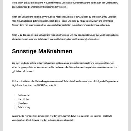
Permethrin 1% auf die befallene Haut aufgetragen. Bei starker Körperbehaarung sollte auch der Unterbauch,
das Gesäß und die Oberschenkel mitbehandelt werden.
Nach der Behandlung sollte man versuchen, möglichst viele Eier bzw. Nissen zu entfernen. Dazu verdünnt
man Haushaltsessig 1:2 mit Wasser, lässt diese Tinktur ungefähr 10 Minuten einwirken und kämmt die
Nissen dann mit einem speziell für Läusebefall hergestellten „Läusekamm“ aus den Haaren heraus.
Nach 8-10 Tagen sollte die Behandlung wiederholt werden, um neu geschlüpfte Läuse aus verbliebenen Eiern
abzutöten. Eine Rasur der befallenen Haare ist hilfreich, aber nicht unbedingt erforderlich.
Sonstige Maßnahmen
Bis zum Ende der erfolgreichen Behandlung sollte man auf engen Körperkontakt und Sex verzichten. Um
einen Pingpong-Effekt zu vermeiden, sollten sich auch die Sexpartner und Sexpartnerinnen untersuchen und
ggf. behandeln lassen.
Du kannst während der Behandlung einen erneuten Filzlausbefall verhindern, wenn du folgende Gegenstände
täglich wechselst und bei 60-90 Grad wäscht:
Bettwäsche
Handtücher
Unterhose
Schlafanzug
Wäsche, die nicht so heiß gewaschen werden kann, kannst du für vier Wochen fest in einer Plastiktüte
verschließen. Die Filzläuse werden auf diese Weise abgetötet.