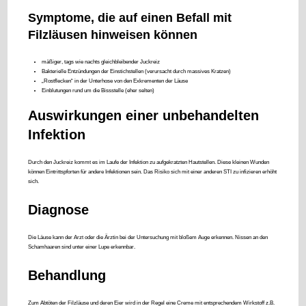
Symptome, die auf einen Befall mit
Filzläusen hinweisen können
mäßiger, tags wie nachts gleichbleibender Juckreiz
Bakterielle Entzündungen der Einstichstellen (verursacht durch massives Kratzen)
„Rostflecken“ in der Unterhose von den Exkrementen der Läuse
Einblutungen rund um die Bissstelle (eher selten)
Auswirkungen einer unbehandelten
Infektion
Durch den Juckreiz kommt es im Laufe der Infektion zu aufgekratzten Hautstellen. Diese kleinen Wunden
können Eintrittspforten für andere Infektionen sein. Das Risiko sich mit einer anderen STI zu infizieren erhöht
sich.
Diagnose
Die Läuse kann der Arzt oder die Ärztin bei der Untersuchung mit bloßem Auge erkennen. Nissen an den
Schamhaaren sind unter einer Lupe erkennbar.
Behandlung
Zum Abtöten der Filzläuse und deren Eier wird in der Regel eine Creme mit entsprechendem Wirkstoff z.B.