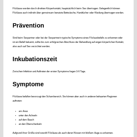
Filzläuse werden durch direkten Körperkontakt, hauptsächlich beim Sex übertragen. Gelegentlich können
Filzläuse auch indirekt über gemeinsam benutzte Bettwäsche, Handtücher oder Kleidung übertragen werden.
Prävention
Sind beim Sexpartner oder bei der Sexpartnerin typische Symptome eines Filzlausbefalls zu erkennen oder
ist ein Befall bekannt, sollte bis zum erfolgreichen Abschluss der Behandlung auf engen körperlichen Kontakt,
also auch auf Sex verzichtet werden.
Inkubationszeit
Zwischen Infektion und Auftreten der ersten Symptome liegen 3-6 Tage.
Symptome
Filzläuse befallen bevorzugt den Schambereich. Sie können aber auch in anderen behaarten Regionen
auftreten:
am Anus
unter den Achseln
auf dem Bauch
an den Oberschenkeln
Aufgrund ihrer Größe sind sowohl Filzläuse als auch deren Nissen mit bloßem Auge zu erkennen.