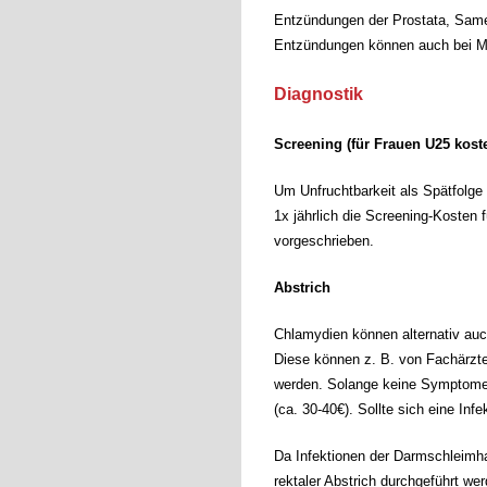
Entzündungen der Prostata, Same
Entzündungen können auch bei Mä
Diagnostik
Screening (für Frauen U25 kost
Um Unfruchtbarkeit als Spätfolge
1x jährlich die Screening-Kosten 
vorgeschrieben.
Abstrich
Chlamydien können alternativ auc
Diese können z. B. von Fachärzt
werden. Solange keine Symptome bz
(ca. 30-40€). Sollte sich eine Inf
Da Infektionen der Darmschleimha
rektaler Abstrich durchgeführt w