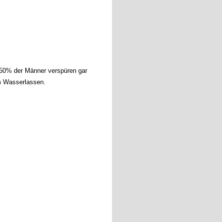
 50% der Männer verspüren gar
m Wasserlassen.