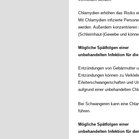
Chlamydien erhöhen das Risiko ei
Mit Chlamydien infizierte Persone
werden. Außerdem konzentrieren s
(Schleimhaut-)Gewebe und können 
Mögliche Spätfolgen einer
unbehandelten
Infektion
für die
Entzündungen von Gebärmutter und
Entzündungen können zu Verklebun
Eileiterschwangerschaften und Un
aufgrund einer unbehandelten Chla
Bei Schwangeren kann eine Chlam
führen.
Mögliche Spätfolgen einer
unbehandelten Infektion
für de