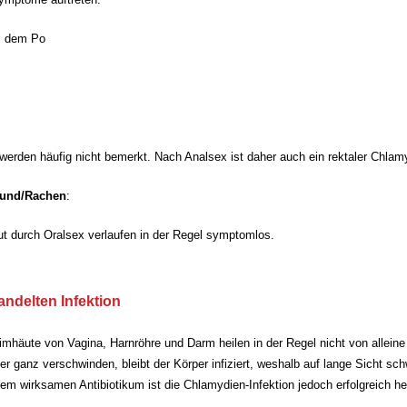
us dem Po
werden häufig nicht bemerkt. Nach Analsex ist daher auch ein rektaler Chlam
Mund/Rachen
:
t durch Oralsex verlaufen in der Regel symptomlos.
ndelten Infektion
imhäute von Vagina, Harnröhre und Darm heilen in der Regel nicht von allei
er ganz verschwinden, bleibt der Körper infiziert, weshalb auf lange Sicht 
em wirksamen Antibiotikum ist die Chlamydien-Infektion jedoch erfolgreich h