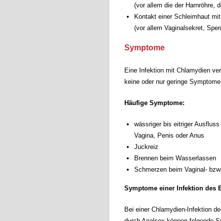
(vor allem die der Harnröhre,
Kontakt einer Schleimhaut mit 
(vor allem Vaginalsekret, Sper
Symptome
Eine Infektion mit Chlamydien ve
keine oder nur geringe Symptome
Häufige Symptome:
wässriger bis eitriger Ausfluss
Vagina, Penis oder Anus
Juckreiz
Brennen beim Wasserlassen
Schmerzen beim Vaginal- bzw
Symptome einer Infektion des
Bei einer Chlamydien-Infektion d
durch Analsex können folgende S