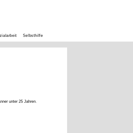
ialarbeit
Selbsthilfe
nner unter 25 Jahren.