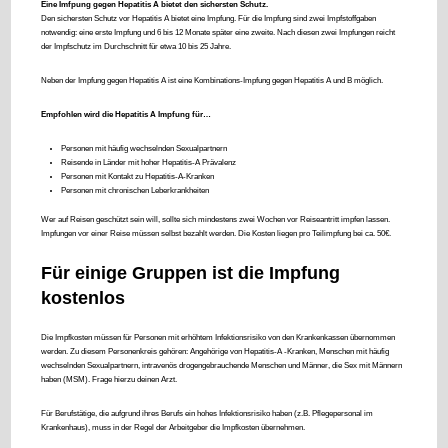
Eine Imfpung gegen Hepatitis A bietet den sichersten Schutz.
Den sichersten Schutz vor Hepatitis A bietet eine Impfung. Für die Impfung sind zwei Impfstoffgaben
notwendig: eine erste Impfung und 6 bis 12 Monate später eine zweite. Nach diesen zwei Impfungen reicht
der Impfschutz im Durchschnitt für etwa 10 bis 25 Jahre.
Neben der Impfung gegen Hepatitis A ist eine Kombinations-Impfung gegen Hepatitis A und B möglich.
Empfohlen wird die Hepatitis A Impfung für…
Personen mit häufig wechselnden Sexualpartnern
Reisende in Länder mit hoher Hepatitis-A Prävalenz
Personen mit Kontakt zu Hepatitis-A-Kranken
Personen mit chronischen Leberkrankheiten
Wer auf Reisen geschützt sein will, sollte sich mindestens zwei Wochen vor Reiseantritt impfen lassen.
Impfungen vor einer Reise müssen selbst bezahlt werden. Die Kosten liegen pro Teilimpfung bei ca. 50€.
Für einige Gruppen ist die Impfung
kostenlos
Die Impfkosten müssen für Personen mit erhöhtem Infektionsrisiko von den Krankenkassen übernommen
werden. Zu diesem Personenkreis gehören: Angehörige von Hepatitis-A -Kranken, Menschen mit häufig
wechselnden Sexualpartnern, intravenös drogengebrauchende Menschen und Männer, die Sex mit Männern
haben (MSM). Frage hierzu deinen Arzt.
Für Berufstätige, die aufgrund ihres Berufs ein hohes Infektionsrisiko haben (z.B. Pflegepersonal im
Krankenhaus), muss in der Regel der Arbeitgeber die Impfkosten übernehmen.