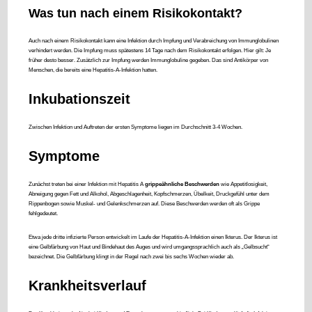
Was tun nach einem Risikokontakt?
Auch nach einem Risikokontakt kann eine Infektion durch Impfung und Verabreichung von Immunglobulinen
verhindert werden. Die Impfung muss spätestens 14 Tage nach dem Risikokontakt erfolgen. Hier gilt: Je
früher desto besser. Zusätzlich zur Impfung werden Immunglobuline gegeben. Das sind Antikörper von
Menschen, die bereits eine Hepatitis-A-Infektion hatten.
Inkubationszeit
Zwischen Infektion und Auftreten der ersten Symptome liegen im Durchschnitt 3-4 Wochen.
Symptome
Zunächst treten bei einer Infektion mit Hepatitis A
grippeähnliche Beschwerden
wie Appetitlosigkeit,
Abneigung gegen Fett und Alkohol, Abgeschlagenheit, Kopfschmerzen, Übelkeit, Druckgefühl unter dem
Rippenbogen sowie Muskel- und Gelenkschmerzen auf. Diese Beschwerden werden oft als Grippe
fehlgedeutet.
Etwa jede dritte infizierte Person entwickelt im Laufe der Hepatitis-A-Infektion einen Ikterus. Der Ikterus ist
eine Gelbfärbung von Haut und Bindehaut des Auges und wird umgangssprachlich auch als „Gelbsucht“
bezeichnet. Die Gelbfärbung klingt in der Regel nach zwei bis sechs Wochen wieder ab.
Krankheitsverlauf