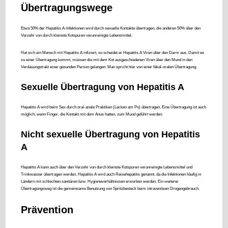
Übertragungswege
Etwa 50% der Hepatitis A-Infektionen wird durch sexuelle Kontakte übertragen, die anderen 50% über den
Verzehr von durch kleinste Kotspuren verunreinigte Lebensmittel.
Hat sich ein Mensch mit Hepatitis A infiziert, so scheidet er Hepatitis A Viren über den Darm aus. Damit es
zu einer Übertragung kommt, müssen die mit dem Kot ausgeschiedenen Viren über den Mund in den
Verdauungstrakt einer gesunden Person gelangen. Man spricht hier von einer fäkal-oralen Übertragung.
Sexuelle Übertragung von Hepatitis A
Hepatitis A wird beim Sex durch oral-anale Praktiken (Lecken am Po) übertragen. Eine Übertragung ist auch
möglich, wenn Finger, die Kontakt mit dem Anus hatten, zum Mund geführt werden.
Nicht sexuelle Übertragung von Hepatitis
A
Hepatitis A kann auch über den Verzehr von durch kleinste Kotspuren verunreinigte Lebensmittel und
Trinkwasser übertragen werden. Hepatitis A wird auch Reisehepatitis genannt, da die Infektionen häufig in
Ländern mit schlechten sanitären bzw. Hygieneverhältnissen erworben werden. Ein weiterer
Übertragungsweg ist die gemeinsame Benutzung von Spritzbesteck beim intravenösen Drogengebrauch.
Prävention