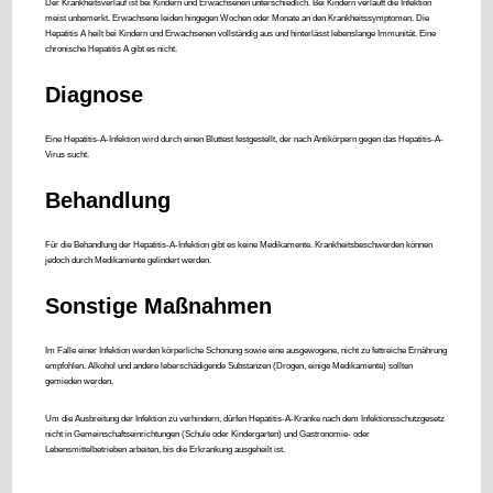
Der Krankheitsverlauf ist bei Kindern und Erwachsenen unterschiedlich. Bei Kindern verläuft die Infektion
meist unbemerkt. Erwachsene leiden hingegen Wochen oder Monate an den Krankheitssymptomen. Die
Hepatitis A heilt bei Kindern und Erwachsenen vollständig aus und hinterlässt lebenslange Immunität. Eine
chronische Hepatitis A gibt es nicht.
Diagnose
Eine Hepatitis-A-Infektion wird durch einen Bluttest festgestellt, der nach Antikörpern gegen das Hepatitis-A-
Virus sucht.
Behandlung
Für die Behandlung der Hepatitis-A-Infektion gibt es keine Medikamente. Krankheitsbeschwerden können
jedoch durch Medikamente gelindert werden.
Sonstige Maßnahmen
Im Falle einer Infektion werden körperliche Schonung sowie eine ausgewogene, nicht zu fettreiche Ernährung
empfohlen. Alkohol und andere leberschädigende Substanzen (Drogen, einige Medikamente) sollten
gemieden werden.
Um die Ausbreitung der Infektion zu verhindern, dürfen Hepatitis-A-Kranke nach dem Infektionsschutzgesetz
nicht in Gemeinschaftseinrichtungen (Schule oder Kindergarten) und Gastronomie- oder
Lebensmittelbetrieben arbeiten, bis die Erkrankung ausgeheilt ist.