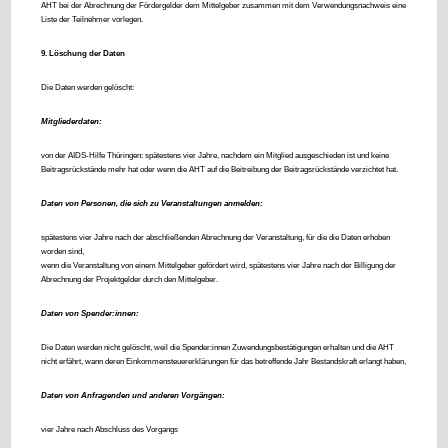
AHT bei der Abrechnung der Fördergelder dem Mittelgeber zusammen mit dem Verwendungsnachweis eine
Liste der Teilnehmer vorlegen.
9. Löschung der Daten
Die Daten werden gelöscht:
Mitgliederdaten:
von der AIDS-Hilfe Thüringen: spätestens vier Jahre, nachdem ein Mitglied ausgeschieden ist und keine
Beitragsrückstände mehr hat oder wenn die AHT auf die Beitreibung der Beitragsrückstände verzichtet hat.
Daten von Personen, die sich zu Veranstaltungen anmelden:
spätestens vier Jahre nach der abschließenden Abrechnung der Veranstaltung, für die die Daten erhoben
worden sind,
wenn die Veranstaltung von einem Mittelgeber gefördert wird, spätestens vier Jahre nach der Billigung der
Abrechnung der Projektgelder durch den Mittelgeber.
Daten von Spender:innen:
Die Daten werden nicht gelöscht,
weil die Spender:innen Zuwendungsbestätigungen erhalten und die AHT
nicht erfährt, wann deren Einkommensteuererklärungen für das betreffende Jahr Bestandskraft erlangt haben,
Daten von Anfragenden und anderen Vorgängen:
vier Jahre nach Abschluss des Vorgangs