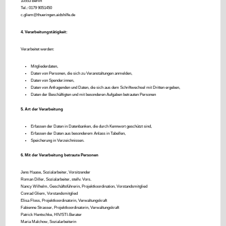
10553 Berlin
Tel.: 0179 9051450
c.gliem@thueringen.aidshilfe.de
4. Verarbeitungstätigkeit:
Verarbeitet werden:
Mitgliederdaten,
Daten von Personen, die sich zu Veranstaltungen anmelden,
Daten von Spender:innen,
Daten von Anfragenden und Daten, die sich aus dem Schriftwechsel mit Dritten ergeben,
Daten der Beschäftigten und mit besonderen Aufgaben betrauten Personen
5. Art der Verarbeitung
Erfassen der Daten in Datenbanken, die durch Kennwort geschützt sind,
Erfassen der Daten aus besonderem Anlass in Tabellen,
Speicherung in Verzeichnissen.
6. Mit der Verarbeitung betraute Personen
Jens Haase, Sozialarbeiter, Vorsitzender
Roman Diller, Sozialarbeiter, stellv. Vors.
Nancy Wilhelm, Geschäftsführerin, Projektkoordination, Vorstandsmitglied
Conrad Gliem, Vorstandsmitglied
Elisa Floss, Projektkoordinatorin, Verwaltungskraft
Fabienne Strasser, Projektkoordinatorin, Verwaltungskraft
Patrick Hentschke, HIV/STI-Berater
Maria Malchow, Sozialarbeiterin