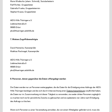
Marie Wodtschiz (ehem. Schmidt), Sozialarbeiterin
Ralf Richter, Gruppenleiter
Gabriella Franke, Gruppenleiterin
in
Stephan Krause, Gruppenleiter
AIDS-Hilfe Thüringen e.V.
Liebknechtstraße 8
99085 Erfurt
pko@thueringen.aidshilfe.de
7. Weitere Zugriffsberechtigte
David Heinecke, Kassenprüfer
Matthias Recknagel, Kassenprüfer
AIDS-Hilfe Thüringen e.V.
Liebknechtstraße 8
99085 Erfurt
pko@thueringen.aidshilfe.de
8. Personen, denen gegenüber die Daten offengelegt werden
Die Daten werden nur an Personen weitergegeben, die die Daten für die Erledigung eines Auftrags der AIDS-
Hilfe Thüringen benötigen und die sich durch Unterzeichnung einer
Datenschutzerklärung
verpflichtet haben,
die Daten nur im Zusammenhang mit dieser Tätigkeit zu verwenden, sie weder dritten Personen zugänglich
zu machen noch sie für persönliche Zwecke zu gebrauchen und sie spätestens vier Jahre nach Erledigung
des Auftrags zu löschen.
Wenn sich Personen zu einer Veranstaltung anmelden, die von einem Mittelgeber gefördert wird, muss die